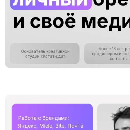
и своё медиа
Более 13 лет работы
Основатель креативной
продюсером и создателе
студии «Кстати,да»
контента
Работа с брендами:
Яндекс, Miele, Bite, Почта
России, Газпромбанк,
РЖД, Союзпищепром и др.