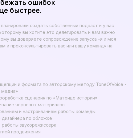
ата по авторскому методу ToneOfVoice -
нария по «Матрице истории»
ых материалов
траиванием работы команды
 обложке
орежиссера
ения