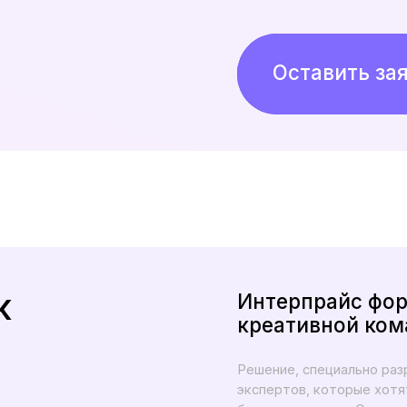
Интерпрайс формат рабо
креативной командой ст
Решение, специально разработанное дл
экспертов, которые хотят сделать под
бренда или услуг. Стремящихся исполь
лояльности клиентов или усиления внут
Что входит:
Разработка концепции и стратег
Написание сценариев и планиров
Запись подкастов в профессиона
Монтаж и звуковое оформление
Создание визуального контента 
Продвижение подкаста через раз
Аналитика и отчеты по результа