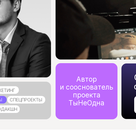
Основа
Автор
студию
и сооснователь
проекта
ЕЦПРОЕКТЫ
250+
ТыНеОдна
реализованных
Н
проектов
Моя основная цель — нап
сориентировать вас, что