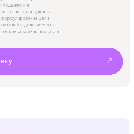
ошибок
ее.
оздать собственный подкаст и у вас
отите это делегировать и вам важно
ете сопровождение запуска -я и моя
ьтировать вас или вашу команду на