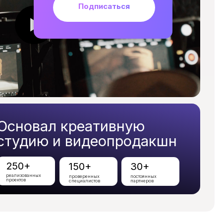
Подписаться
л креативную
 и видеопродакшн
150+
30+
проверенных
постоянных
специалистов
партнеров
равить и
бы вы запустили своё