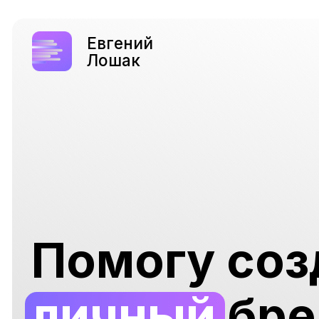
Напис
Евгений
телег
Лошак
Помогу созд
личный
брен