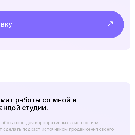
ты со мной и
удии.
я корпоративных клиентов или
каст источником продвижения своего
зовать подкасты для повышения
ренней коммуникации с командой.
ии подкаста
ание выпусков
льных студиях
и обложек для эпизодов
личные каналы
там