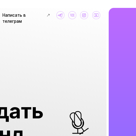
ать в
рам
ать
д