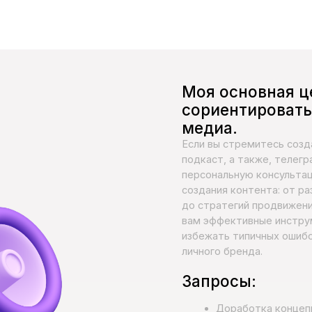
медиа.
Если вы стремитесь создать своё собст
подкаст, а также, телеграм канал), но н
персональную консультацию. Я помогу в
создания контента: от разработки уник
до стратегий продвижения и монетизаци
вам эффективные инструменты и поделю
избежать типичных ошибок и добиться у
личного бренда.
Запросы:
Доработка концепции и поиск ф
Подбор стратегии продвижения
Разбор уже записанного эпизода
Поиск мотивации и формулирован
Как находить исполнителей и де
Юридические аспекты при создан
Оставить заявку