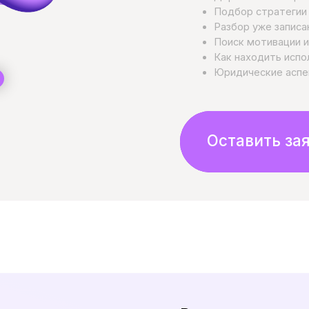
Возможность избежать 
и запуститься еще быстр
К примеру, если вы давно планировали с
есть человек в команде, которому вы х
быть уверенными в том, кому вы доверя
команда готовы помочь вам и проконсул
каждом этапе этого пути.
Что входит: