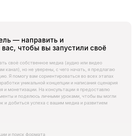
венное медиа (аудио или видео
е уверены, с чего начать, я предлагаю
ам сориентироваться во всех этапах
альной концепции и написания сценария
и. На консультации я предоставлю
сь личными уроками, чтобы вы могли
спеха с вашим медиа и развитием
ормата
/подкаста
ие цели
легировать
ии подкаста