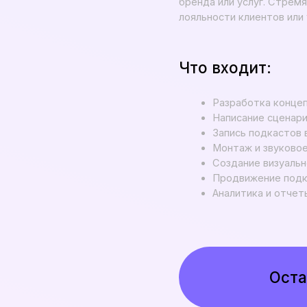
Оставить зая
Что входит:
Закрытые лекции и эфиры
Данные из JTBD исследования о
Инструменты и стратегии продв
Бонусные выпуски подкаста «Кст
Ответы на ваши вопросы в ауди
Развернутые разборы подкастов