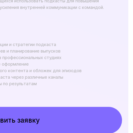
вку
 слушателях подкастов
ижения подкастов
ати,да — о бизнесе»
о сообщениях
 в прямом эфире