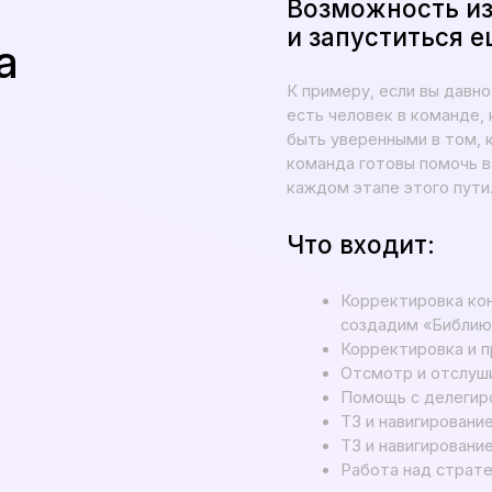
Корректировка концепции и форм
создадим «Библию медиа»
Корректировка и проработка сце
Отсмотр и отслушивание чернов
Помощь с делегированием и нас
ТЗ и навигирование дизайнера по
ТЗ и навигирование работы звук
Работа над стратегией продвиж
Оставить заявку