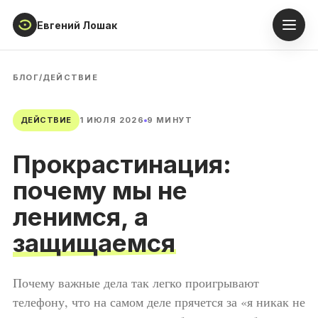
Евгений Лошак
Главная
БЛОГ
/
ДЕЙСТВИЕ
Блог
ДЕЙСТВИЕ
1 ИЮЛЯ 2026
9 МИНУТ
Обо мне
Прокрастинация:
Записаться
почему мы не
ленимся, а
защищаемся
Почему важные дела так легко проигрывают
телефону, что на самом деле прячется за «я никак не