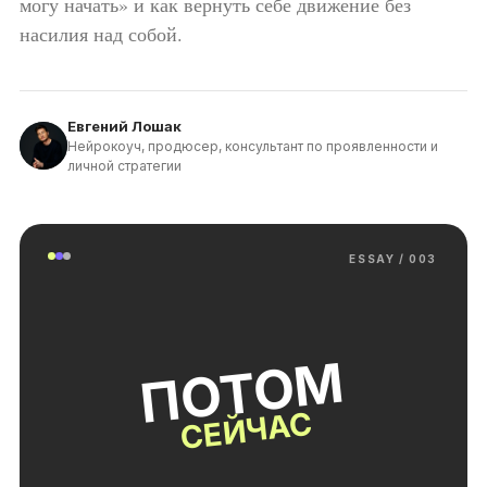
могу начать» и как вернуть себе движение без
насилия над собой.
Евгений Лошак
Нейрокоуч, продюсер, консультант по проявленности и
личной стратегии
ESSAY / 003
ПОТОМ
СЕЙЧАС